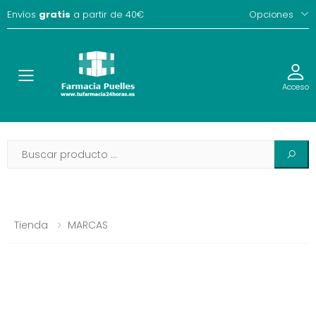
Envíos
gratis
a partir de 40€
Opciones
Toggle
Acceso
Tienda
MARCAS