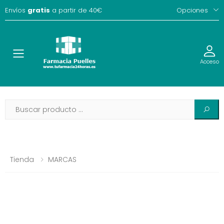
Envíos
gratis
a partir de 40€
Opciones
Toggle
Acceso
Tienda
MARCAS