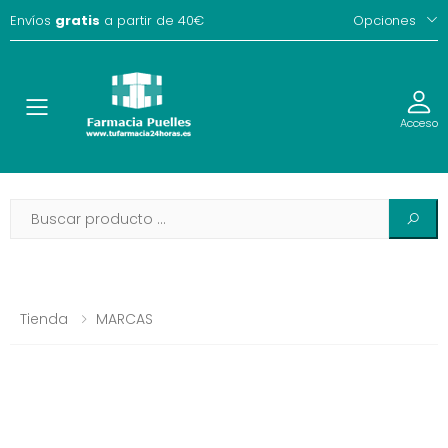
Envíos
gratis
a partir de 40€
Opciones
Toggle
Acceso
Tienda
MARCAS