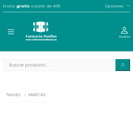
Envíos
gratis
a partir de 40€
Opciones
Toggle
Acceso
Tienda
MARCAS