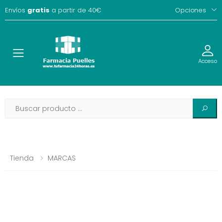
Envíos
gratis
a partir de 40€
Opciones
Toggle
Acceso
Tienda
MARCAS