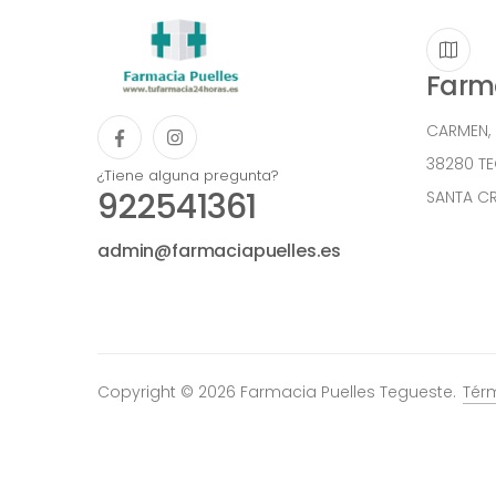
Farma
CARMEN,
38280 T
¿Tiene alguna pregunta?
922541361
SANTA CR
admin@farmaciapuelles.es
Copyright © 2026 Farmacia Puelles Tegueste.
Tér