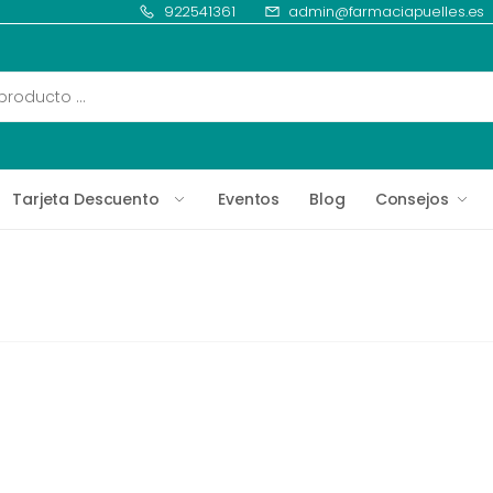
922541361
admin@farmaciapuelles.es
Tarjeta Descuento
Eventos
Blog
Consejos