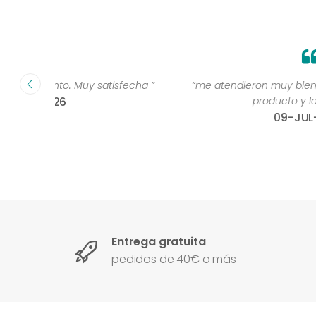
fecha ”
“me atendieron muy bien, me recomendaron un
producto y lo compré !”
09-JUL-2026
Entrega gratuita
pedidos de 40€ o más