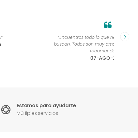
“Encuentras todo lo que necesitas. Y si no, te lo
“Yoooo
buscan. Todos son muy amables y atentos.100x100
recomendable. ”
07-AGO-2026
Estamos para ayudarte
Múltiples servicios