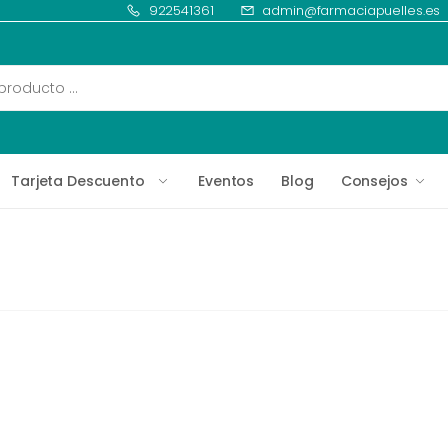
922541361
admin@farmaciapuelles.es
Tarjeta Descuento
Eventos
Blog
Consejos