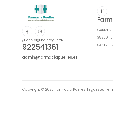
Farma
CARMEN,
38280 T
¿Tiene alguna pregunta?
922541361
SANTA CR
admin@farmaciapuelles.es
Copyright © 2026 Farmacia Puelles Tegueste.
Tér