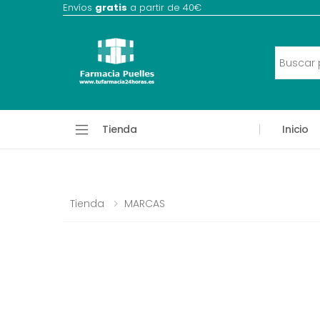
Envíos
gratis
a partir de 40€
Tienda
Inicio
Tienda
MARCAS