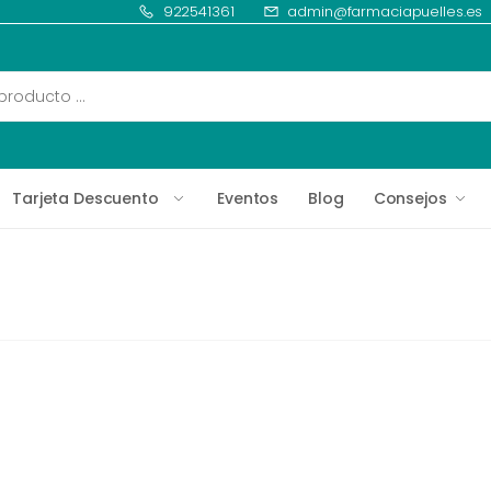
922541361
admin@farmaciapuelles.es
Tarjeta Descuento
Eventos
Blog
Consejos