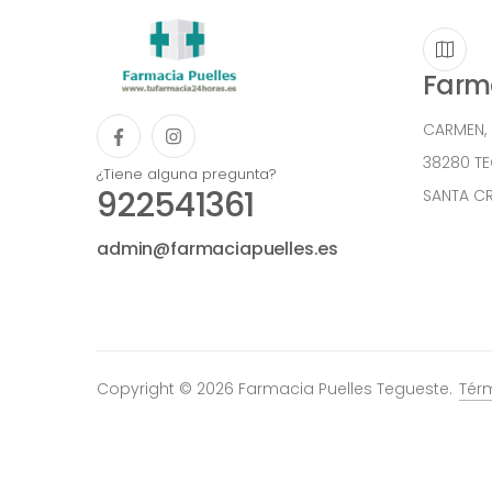
Farma
CARMEN,
38280 T
¿Tiene alguna pregunta?
922541361
SANTA CR
admin@farmaciapuelles.es
Copyright © 2026 Farmacia Puelles Tegueste.
Tér