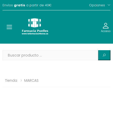
Envíos
gratis
a partir de 40€
Opciones
Toggle
Acceso
Tienda
MARCAS