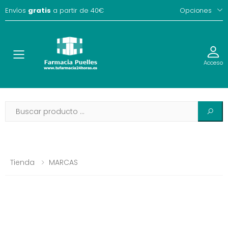
Envíos
gratis
a partir de 40€
Opciones
Toggle
Acceso
Tienda
MARCAS