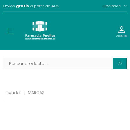
Envíos
gratis
a partir de 40€
Opciones
Toggle
Acceso
Tienda
MARCAS