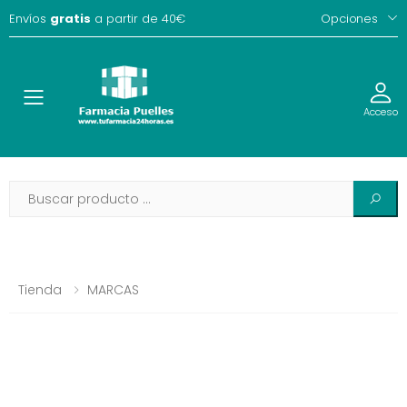
Envíos
gratis
a partir de 40€
Opciones
Toggle
Acceso
Tienda
MARCAS