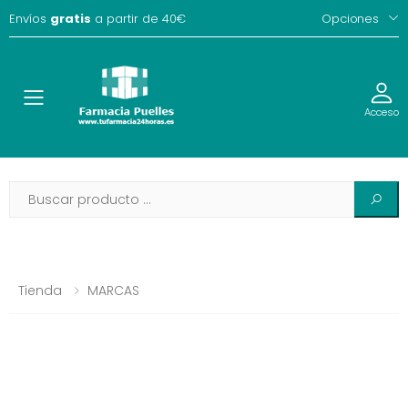
Envíos
gratis
a partir de 40€
Opciones
Toggle
Acceso
Tienda
MARCAS