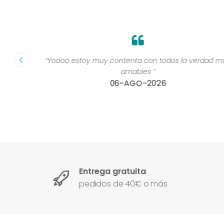
te lo
“Yoooo estoy muy contenta con todos la verdad mu
00x100
amables ”
06-AGO-2026
Entrega gratuita
pedidos de 40€ o más