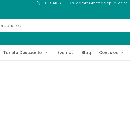
922541361
admin@farmaciapuelles.es
Tarjeta Descuento
Eventos
Blog
Consejos