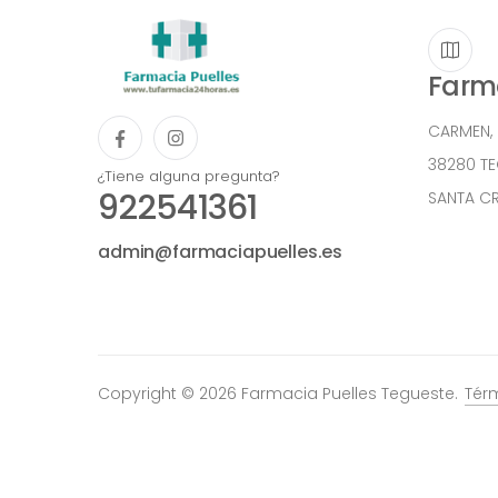
Farma
CARMEN,
38280 T
¿Tiene alguna pregunta?
922541361
SANTA CR
admin@farmaciapuelles.es
Copyright © 2026 Farmacia Puelles Tegueste.
Tér