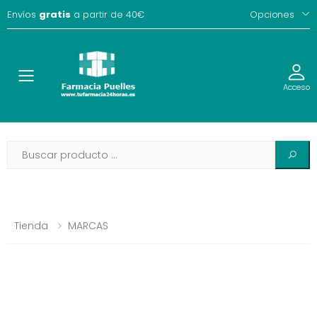
Envíos
gratis
a partir de 40€
Opciones
Toggle
Acceso
Tienda
MARCAS