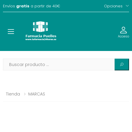
Envíos
gratis
a partir de 40€
Opciones
Toggle
Acceso
Tienda
MARCAS