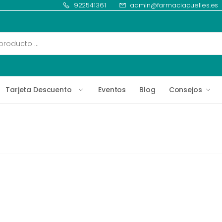
922541361
admin@farmaciapuelles.es
Tarjeta Descuento
Eventos
Blog
Consejos