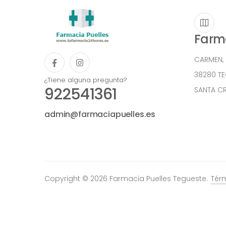
Farma
CARMEN,
38280 T
¿Tiene alguna pregunta?
922541361
SANTA CR
admin@farmaciapuelles.es
Copyright © 2026 Farmacia Puelles Tegueste.
Tér