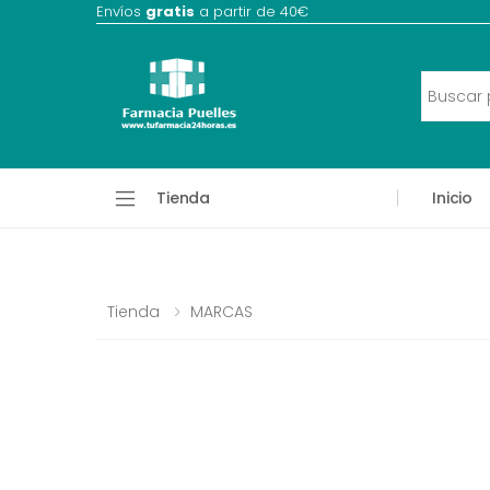
Envíos
gratis
a partir de 40€
Tienda
Inicio
Tienda
MARCAS