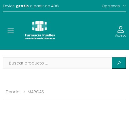
Envíos
gratis
a partir de 40€
Opciones
Toggle
Acceso
Tienda
MARCAS