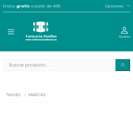
Envíos
gratis
a partir de 40€
Opciones
Toggle
Acceso
Tienda
MARCAS