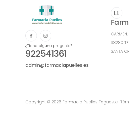
Farma
CARMEN,
38280 T
¿Tiene alguna pregunta?
922541361
SANTA CR
admin@farmaciapuelles.es
Copyright © 2026 Farmacia Puelles Tegueste.
Tér