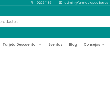
922541361
admin@farmaciapuelles.es
Tarjeta Descuento
Eventos
Blog
Consejos