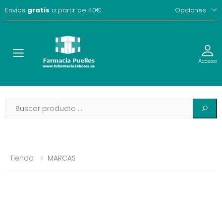
Envíos
gratis
a partir de 40€
Opciones
Toggle
Acceso
Tienda
MARCAS