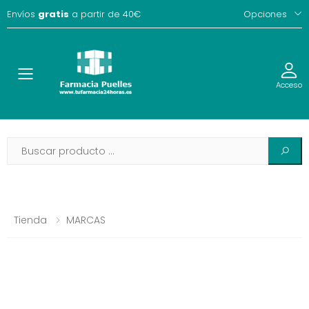
Envíos
gratis
a partir de 40€
Opciones
Toggle
Acceso
Tienda
MARCAS