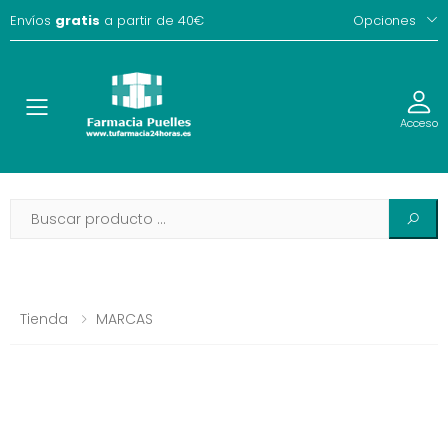
Envíos
gratis
a partir de 40€
Opciones
Toggle
Acceso
Tienda
MARCAS