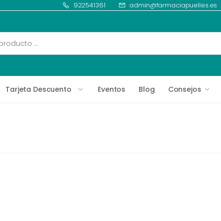
922541361
admin@farmaciapuelles.es
Tarjeta Descuento
Eventos
Blog
Consejos