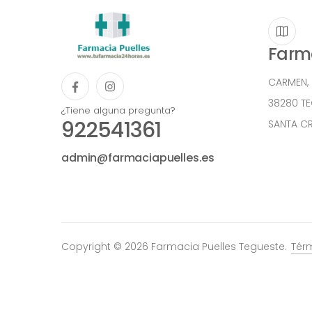
Farma
CARMEN,
38280 T
¿Tiene alguna pregunta?
922541361
SANTA CR
admin@farmaciapuelles.es
Copyright © 2026 Farmacia Puelles Tegueste.
Tér