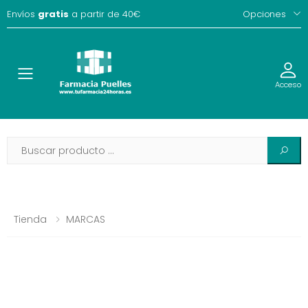
Envíos
gratis
a partir de 40€
Opciones
Toggle
Acceso
Tienda
MARCAS