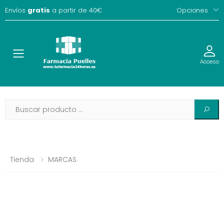
Envíos
gratis
a partir de 40€
Opciones
Toggle
Acceso
Tienda
MARCAS