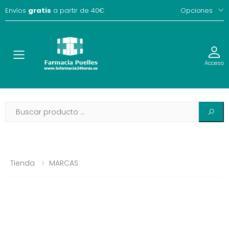
Envíos
gratis
a partir de 40€
Opciones
Toggle
Acceso
Tienda
MARCAS