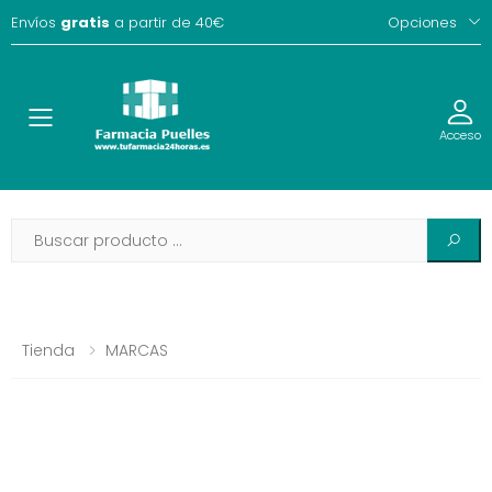
Envíos
gratis
a partir de 40€
Opciones
Toggle
Acceso
Tienda
MARCAS