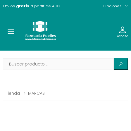
Envíos
gratis
a partir de 40€
Opciones
Toggle
Acceso
Tienda
MARCAS