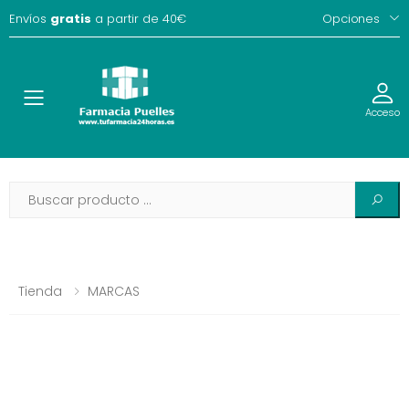
Envíos
gratis
a partir de 40€
Opciones
Toggle
Acceso
Tienda
MARCAS