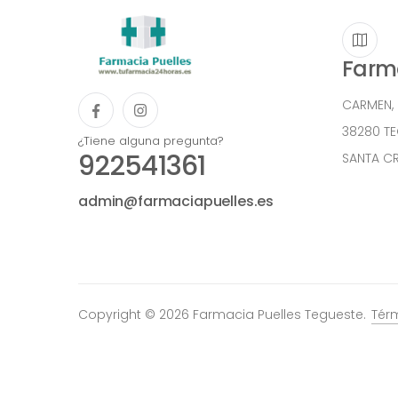
Farma
CARMEN,
38280 T
¿Tiene alguna pregunta?
922541361
SANTA CR
admin@farmaciapuelles.es
Copyright © 2026 Farmacia Puelles Tegueste.
Tér