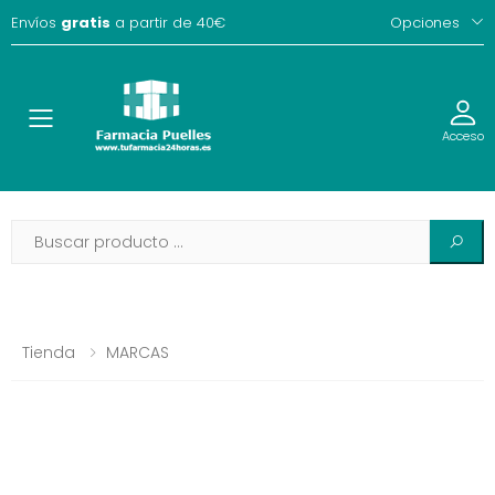
Envíos
gratis
a partir de 40€
Opciones
Toggle
Acceso
Tienda
MARCAS