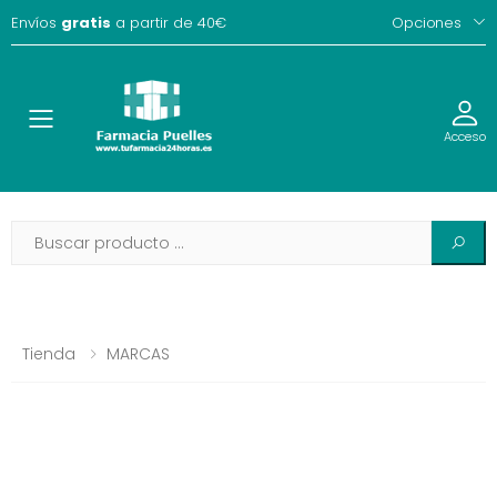
Envíos
gratis
a partir de 40€
Opciones
Toggle
Acceso
Tienda
MARCAS