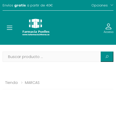
Envíos
gratis
a partir de 40€
Opciones
Toggle
Acceso
Tienda
MARCAS