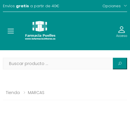
Envíos
gratis
a partir de 40€
Opciones
Toggle
Acceso
Tienda
MARCAS