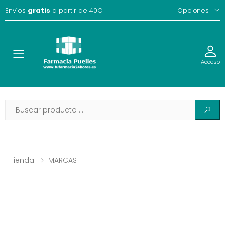
Envíos
gratis
a partir de 40€
Opciones
Toggle
Acceso
Tienda
MARCAS