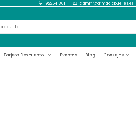
922541361
admin@farmaciapuelles.es
Tarjeta Descuento
Eventos
Blog
Consejos