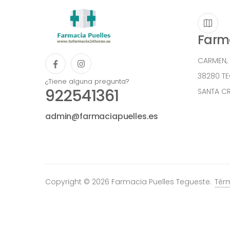
Farma
CARMEN,
38280 T
¿Tiene alguna pregunta?
922541361
SANTA CR
admin@farmaciapuelles.es
Copyright © 2026 Farmacia Puelles Tegueste.
Tér