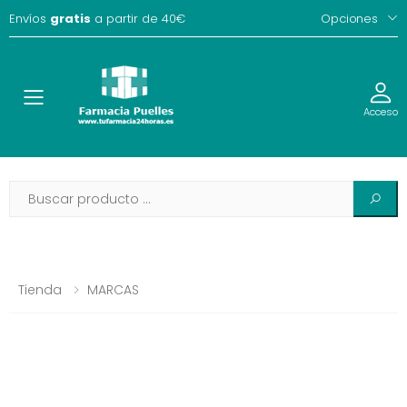
Envíos
gratis
a partir de 40€
Opciones
Toggle
Acceso
Tienda
MARCAS