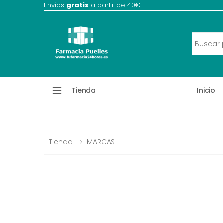
Envíos
gratis
a partir de 40€
Tienda
Inicio
Tienda
MARCAS