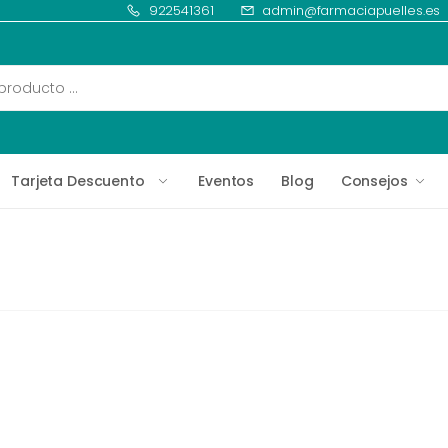
922541361
admin@farmaciapuelles.es
Tarjeta Descuento
Eventos
Blog
Consejos