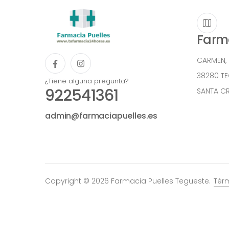
Farma
CARMEN,
38280 T
¿Tiene alguna pregunta?
922541361
SANTA CR
admin@farmaciapuelles.es
Copyright © 2026 Farmacia Puelles Tegueste.
Tér