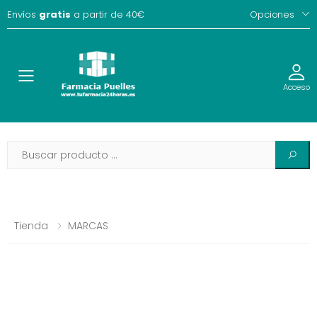
Envíos
gratis
a partir de 40€
Opciones
Toggle
Acceso
Tienda
MARCAS