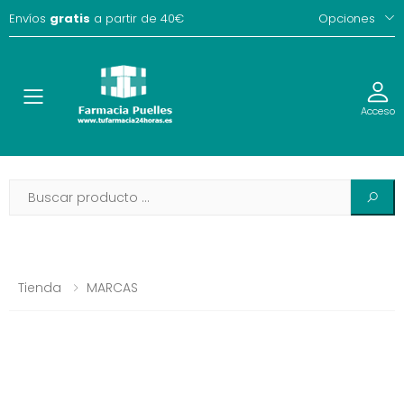
Envíos
gratis
a partir de 40€
Opciones
Toggle
Acceso
Tienda
MARCAS