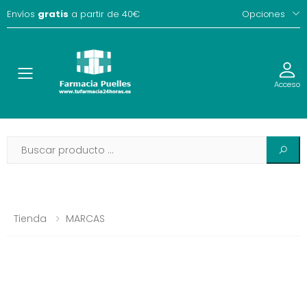
Envíos
gratis
a partir de 40€
Opciones
Toggle
Acceso
Tienda
MARCAS