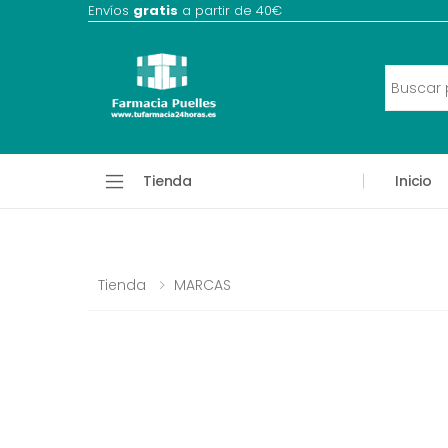
Envíos
gratis
a partir de 40€
Tienda
Inicio
Tienda
MARCAS