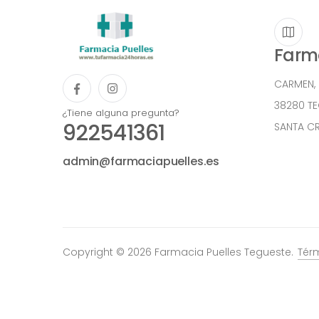
Farma
CARMEN,
38280 T
¿Tiene alguna pregunta?
922541361
SANTA CR
admin@farmaciapuelles.es
Copyright © 2026 Farmacia Puelles Tegueste.
Tér