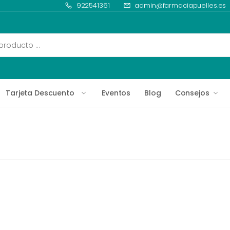
922541361
admin@farmaciapuelles.es
Tarjeta Descuento
Eventos
Blog
Consejos