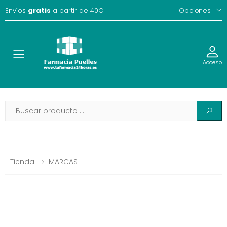
Envíos
gratis
a partir de 40€
Opciones
Toggle
Acceso
Tienda
MARCAS