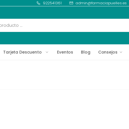
922541361
admin@farmaciapuelles.es
Tarjeta Descuento
Eventos
Blog
Consejos