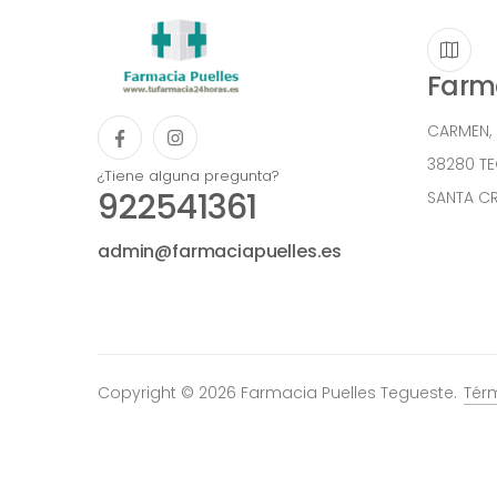
Farma
CARMEN,
38280 T
¿Tiene alguna pregunta?
922541361
SANTA CR
admin@farmaciapuelles.es
Copyright © 2026 Farmacia Puelles Tegueste.
Tér