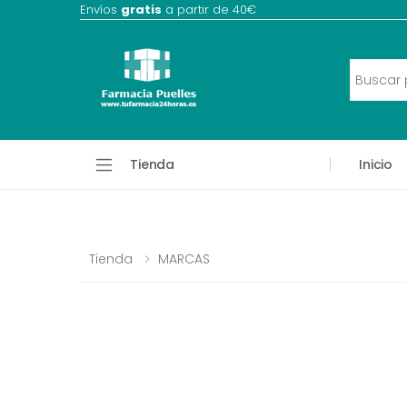
Envíos
gratis
a partir de 40€
Tienda
Inicio
Tienda
MARCAS