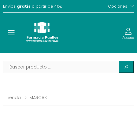
Envíos
gratis
a partir de 40€
Opciones
Toggle
Acceso
Tienda
MARCAS