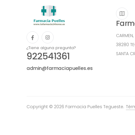
Farma
CARMEN,
38280 T
¿Tiene alguna pregunta?
922541361
SANTA CR
admin@farmaciapuelles.es
Copyright © 2026 Farmacia Puelles Tegueste.
Tér