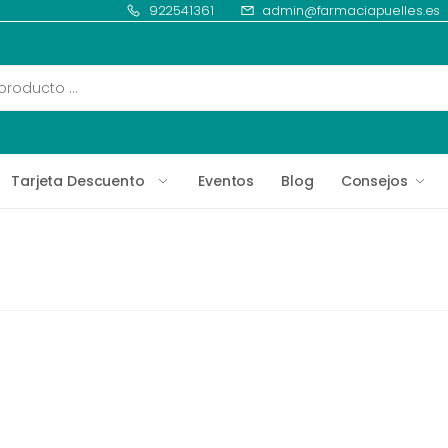
922541361
admin@farmaciapuelles.es
Tarjeta Descuento
Eventos
Blog
Consejos