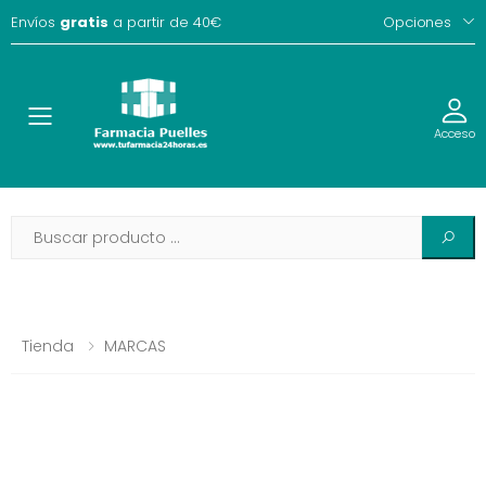
Envíos
gratis
a partir de 40€
Opciones
Toggle
Acceso
Tienda
MARCAS