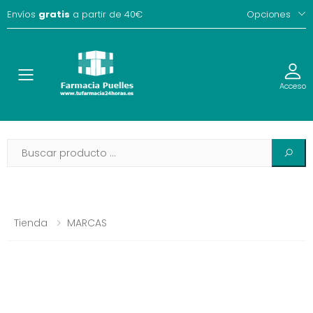
Envíos
gratis
a partir de 40€
Opciones
Toggle
Acceso
Tienda
MARCAS