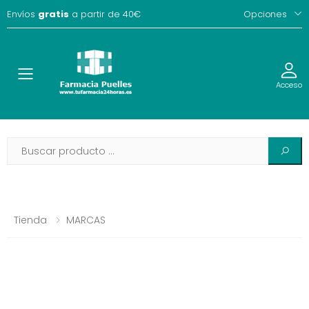
Envíos
gratis
a partir de 40€
Opciones
Toggle
Acceso
Tienda
MARCAS